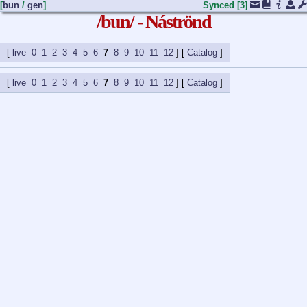
[
bun
/
gen
]
Synced
[3]
/bun/ - Náströnd
live
0
1
2
3
4
5
6
7
8
9
10
11
12
] [
Catalog
live
0
1
2
3
4
5
6
7
8
9
10
11
12
] [
Catalog