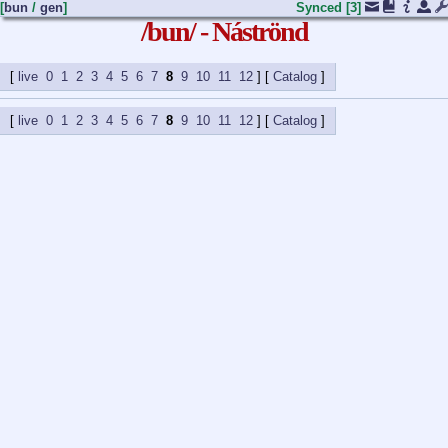
[
bun
/
gen
]
Synced
[3]
/bun/ - Náströnd
live
0
1
2
3
4
5
6
7
8
9
10
11
12
] [
Catalog
live
0
1
2
3
4
5
6
7
8
9
10
11
12
] [
Catalog